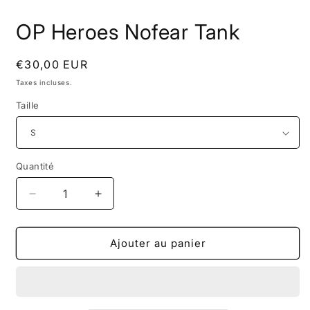
Ouvrir
le
OP Heroes Nofear Tank
média
1
dans
une
Prix
€30,00 EUR
fenêtre
habituel
modale
Taxes incluses.
Taille
Quantité
Réduire
Augmenter
la
la
quantité
quantité
de
de
Ajouter au panier
OP
OP
Heroes
Heroes
Nofear
Nofear
Tank
Tank