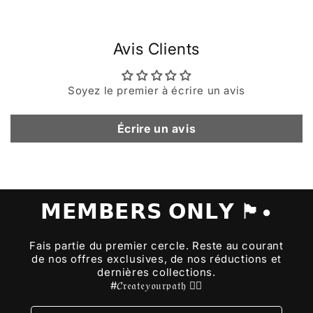
Avis Clients
Soyez le premier à écrire un avis
Écrire un avis
𝗠𝗘𝗠𝗕𝗘𝗥𝗦 𝗢𝗡𝗟𝗬 🏴•
Fais partie du premier cercle. Reste au courant
de nos offres exclusives, de nos réductions et
dernières collections.
#𝓒𝔯𝔢𝔞𝔱𝔢𝑦𝔬𝔲𝔯𝔭𝔞𝔱𝔥 🏴‍☠️