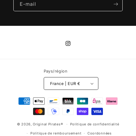
E-mail
Instagram
Pays/région
France | EUR €
Moyens
de
paiement
© 2026,
Original Pirates®
Politique de confidentialité
Politique de remboursement
Coordonnées