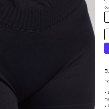
Qu
E
#
• 
ma
•