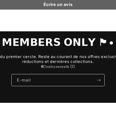
Écrire un avis
𝗠𝗘𝗠𝗕𝗘𝗥𝗦 𝗢𝗡𝗟𝗬 🏴•
 du premier cercle. Reste au courant de nos offres exclus
réductions et dernières collections.
#𝓒𝔯𝔢𝔞𝔱𝔢𝑦𝔬𝔲𝔯𝔭𝔞𝔱𝔥 🏴‍☠️
E-mail