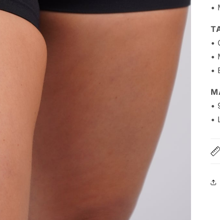
• 
T
• 
• 
• 
M
• 
• 