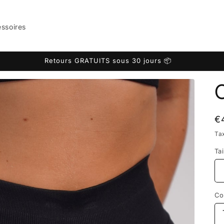
ssoires
Retours GRATUITS sous 30 jours 📦
Pr
€
ha
Ta
Tai
Co