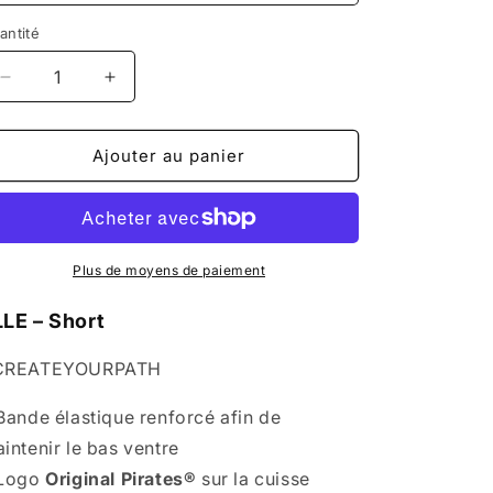
antité
Réduire
Augmenter
la
la
quantité
quantité
de
de
Ajouter au panier
OP
OP
ELLE
ELLE
Short
Short
Plus de moyens de paiement
LLE – Short
CREATEYOURPATH
Bande élastique renforcé afin de
intenir le bas ventre
 Logo
Original Pirates®
sur la cuisse