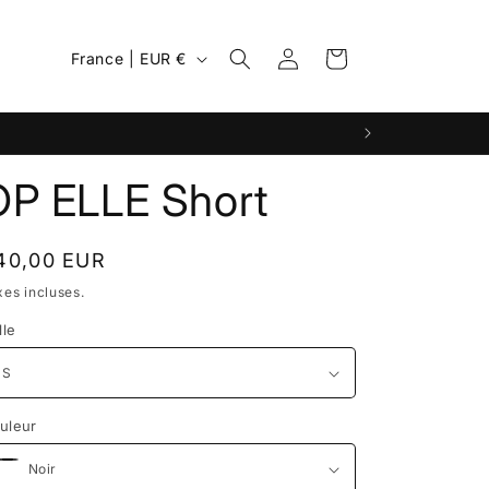
P
Connexion
Panier
France | EUR €
a
y
s
/
OP ELLE Short
r
é
ix
40,00 EUR
g
bituel
xes incluses.
i
lle
o
n
uleur